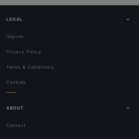
La Siesta
Restaurants With Wifi in Cuneo
TRE Officina delGusto
La Locanda del Cont
Restaurants For Groups in Cuneo
Casa Serra
Ristorante La Fioraia
LEGAL
Family-friendly Restaurants in Cuneo
Il Sottosopra
FUORI TEMPO CHIERI - Il bistrot dei lievitati
Casual Restaurants in Cuneo
Casa Stellato
Arcano
Imprint
Ristorante San Martino
Ristorante Gargantuà
Privacy Policy
Terms & Conditions
Cookies
ABOUT
Contact