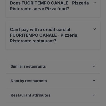
Does FUORITEMPO CANALE - Pizzeria
Ristorante serve Pizza food?
Yes, the restaurant FUORITEMPO CANALE - Pizzeria
Ristorante serves Pizza food and also serves Gourmet
Can I pay with a credit card at
food.
FUORITEMPO CANALE - Pizzeria
Ristorante restaurant?
Yes, you can pay with Visa, MasterCard, Debit /
Maestro Card.
Similar restaurants
Osteria La Fermata
Albamare
Nearby restaurants
Enosfizioteca Conterosso 2
San Marco - Canelli
Terra di Mezzo
Ciabot D'Gianduja
Restaurant attributes
BistroVino - Villa Garassino
AMBIZIONI RESTAURANT
Dog-friendly Restaurants in Cuneo
La Tana del gusto