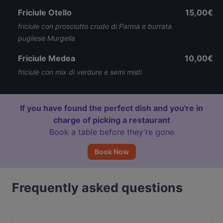
Friciule Otello
15,00€
friciule con prosciutto crudo di Parma e burrata
pugliese Murgella
Friciule Medea
10,00€
friciule con mix di verdure e semi misti
If you have found the perfect dish and you're in
charge of picking a restaurant
Book a table before they’re gone
Book Now
Frequently asked questions