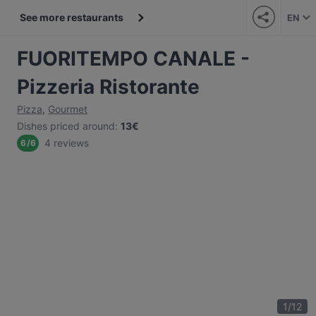
See more restaurants
EN
FUORITEMPO CANALE -
Pizzeria Ristorante
Pizza
,
Gourmet
Dishes priced around
:
13€
4 reviews
6
/
6
1
/
12