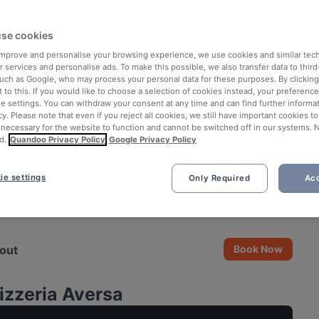
se cookies
 improve and personalise your browsing experience, we use cookies and similar tec
 services and personalise ads. To make this possible, we also transfer data to third
such as Google, who may process your personal data for these purposes. By clicking 
 to this. If you would like to choose a selection of cookies instead, your preferenc
ie settings. You can withdraw your consent at any time and can find further informat
cy. Please note that even if you reject all cookies, we still have important cookies t
 necessary for the website to function and cannot be switched off in our systems. 
d.
Quandoo Privacy Policy
Google Privacy Policy
ie settings
Only Required
Acc
See all 14 photos
out
Book Now
izzeria Aversa