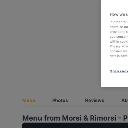
How we u
In order to
optimise our
providers, 
you consent
within cook
Privacy Poli
cookies are
data is save
Open cook
Menu
Photos
Reviews
Ab
Menu from Morsi & Rimorsi - P