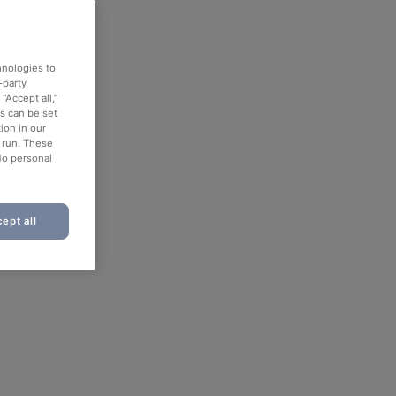
hnologies to
-party
“Accept all,”
es can be set
ion in our
o run. These
No personal
ept all