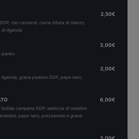
2,50€
P, riso carnaroli, carne tritata di manzo,
 di Agerola
3,00€
a panko
2,00€
 di Agerola, grana padano DOP, pepe nero,
ATO
6,00€
i bufala campana DOP, salsiccia di maialino
napoletani, pepe nero, prezzemolo e grana
3,00€