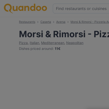
Restaurants
Caserta
Aversa
Morsi & Rimorsi - Pizzeria A
Morsi & Rimorsi - Piz
Pizza
,
Italian
,
Mediterranean
,
Neapolitan
Dishes priced around
:
11€