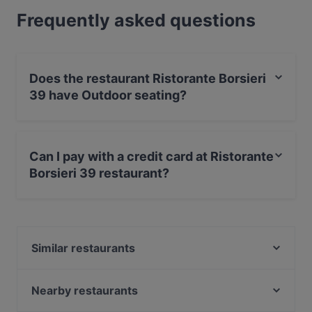
Frequently asked questions
Does the restaurant Ristorante Borsieri
39 have Outdoor seating?
Yes, the restaurant Ristorante Borsieri 39 has Outdoor
seating.
Can I pay with a credit card at Ristorante
Borsieri 39 restaurant?
Yes, you can pay with Visa, MasterCard, Debit /
Maestro Card.
Similar restaurants
Milano Island sushi bar
Il Cormorano Isola
Nearby restaurants
Segrino Ristorante Pizzeria