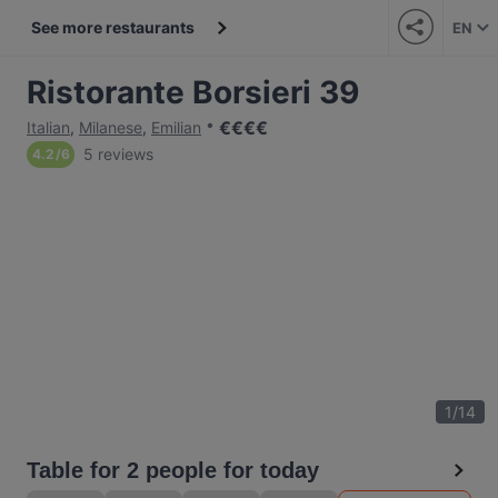
See more restaurants
EN
Ristorante Borsieri 39
€
€
€
€
Italian
,
Milanese
,
Emilian
5 reviews
4.2
/
6
1
/
14
Table for 2 people for today