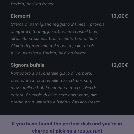
freddo, basilico fresco
Elementi
13,00€
Crema di parmigiano reggiano 24 mesi , provola
di agerola, formaggio erborinato cashel blue,
all'uscita nduja calabrese, confettura di fichi.
Cialda di provolone del monaco, olio pregio
e.v.o. estratto a freddo, basilico fresco.
Signora bufala
12,00€
Pomodoro a pacchetelle giallo di corbara,
pomodoro a pacchetelle rosso di corbara,
mozzarella fi bufala campana d.o.p.. alici di
cetara. Crumble di olive nere caiazzane, olio
pregio e.v.o. estratto a freddo. Basilico fresco.
If you have found the perfect dish and you're in
charge of picking a restaurant