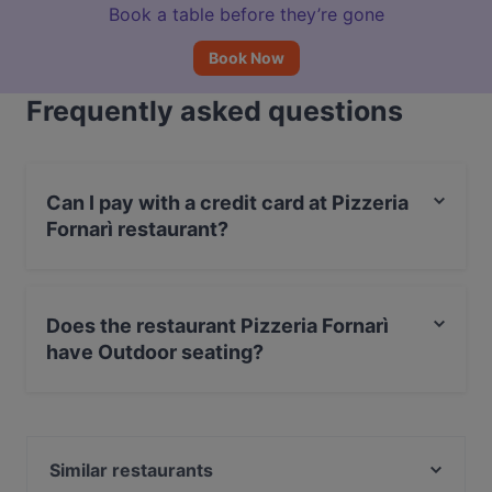
Book a table before they’re gone
Book Now
Frequently asked questions
Can I pay with a credit card at Pizzeria
Fornarì restaurant?
Yes, you can pay with Visa, MasterCard, Debit /
Maestro Card, Amex.
Does the restaurant Pizzeria Fornarì
have Outdoor seating?
No, the restaurant Pizzeria Fornarì has no Outdoor
seating.
Similar restaurants