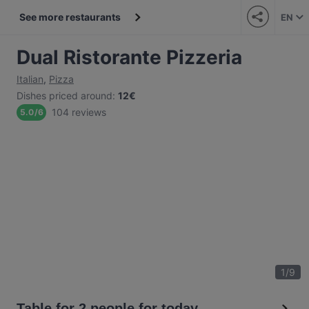
See more restaurants
EN
Dual Ristorante Pizzeria
Italian
,
Pizza
Dishes priced around
:
12€
104 reviews
5.0
/
6
1
/
9
Table for 2 people for today