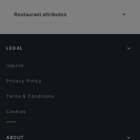
La Caravella
cRust Torino
DUE VENERE Bistrot
Pizzeria Vincenzo Capuano Torino
Restaurant attributes
Gaudenzio Vino e Cucina
Daiichi
Family-friendly Restaurants in Turin
Jazz Club Torino
Ramen Bar Akira - Aldo Moro
Casual Restaurants in Turin
Duomo Bistrot "Le Vie Del Sale"
Forno Ricca Quadrilatero
Romantic Restaurants in Turin
Xian 西安 torino
Porto di Savona
LEGAL
Restaurants For Business Lunch in Turin
Efeso Bistrot Cafe'
Ristorante Casa Savoia
Restaurants For Groups in Turin
Ristorante del Duomo Bicerin
Cibé Restaurant - Drink
Imprint
L'Assommoir Restaurant Bistrot
Magno
Privacy Policy
Terms & Conditions
Cookies
ABOUT